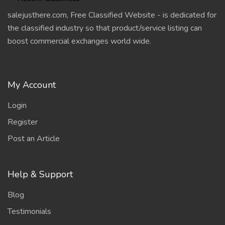
salejusthere.com, Free Classified Website - is dedicated for
the classified industry so that product/service listing can
boost commercial exchanges world wide.
My Account
Login
Register
Post an Article
Help & Support
Blog
Testimonials