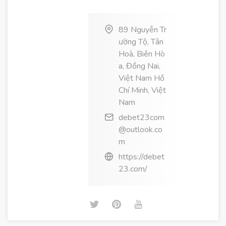
89 Nguyễn Tr
ường Tộ, Tân
Hoà, Biên Hò
a, Đồng Nai,
Việt Nam Hồ
Chí Minh, Việt
Nam
debet23com
@outlook.co
m
https://debet
23.com/