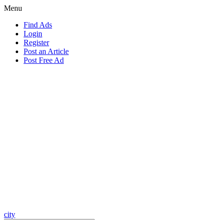
Menu
Find Ads
Login
Register
Post an Article
Post Free Ad
city