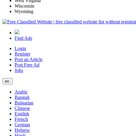
West Virginia
Wisconsin
Wyoming
Find Ads
Login
Register
Post an Article
Post Free Ad
Jobs
en
Arabic
Bangali
Bulgarian
Chinese
English
French
German
Hebrew
Hindi