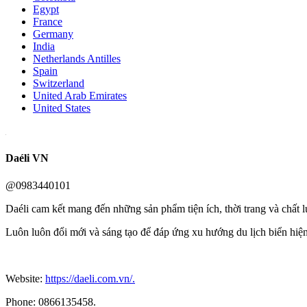
Egypt
France
Germany
India
Netherlands Antilles
Spain
Switzerland
United Arab Emirates
United States
Daéli VN
@0983440101
Daéli cam kết mang đến những sản phẩm tiện ích, thời trang và chất 
Luôn luôn đổi mới và sáng tạo để đáp ứng xu hướng du lịch biển hiệ
Website:
https://daeli.com.vn/.
Phone: 0866135458.