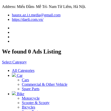
Address: Miếu Đầm- Mễ Trì- Nam Từ Liêm, Hà Nội.
haunx.az.i.t.media@gmail.com
https://daeli.com.vn/
We found 0 Ads Listing
Select Category
All Categories
Car
Cars
Commercial & Other Vehicle
Spare Parts
Bike
Motorcycle
Scooter & Scooty
Bicycles