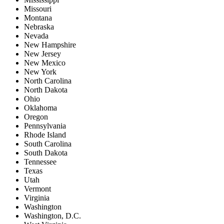
Missouri
Montana
Nebraska
Nevada
New Hampshire
New Jersey
New Mexico
New York
North Carolina
North Dakota
Ohio
Oklahoma
Oregon
Pennsylvania
Rhode Island
South Carolina
South Dakota
Tennessee
Texas
Utah
Vermont
Virginia
Washington
Washington, D.C.