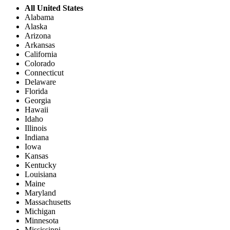
All United States
Alabama
Alaska
Arizona
Arkansas
California
Colorado
Connecticut
Delaware
Florida
Georgia
Hawaii
Idaho
Illinois
Indiana
Iowa
Kansas
Kentucky
Louisiana
Maine
Maryland
Massachusetts
Michigan
Minnesota
Mississippi