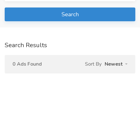
Search
Search Results
0 Ads Found
Sort By
Newest