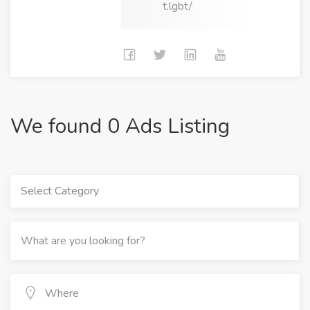
t.lgbt/
We found 0 Ads Listing
Select Category