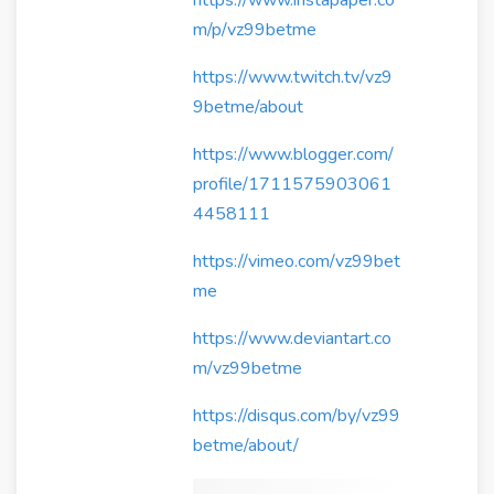
https://www.instapaper.co
m/p/vz99betme
https://www.twitch.tv/vz9
9betme/about
https://www.blogger.com/
profile/1711575903061
4458111
https://vimeo.com/vz99bet
me
https://www.deviantart.co
m/vz99betme
https://disqus.com/by/vz99
betme/about/