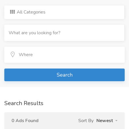
All Categories
Search
Search Results
0 Ads Found
Sort By
Newest