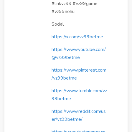
#linkvz99 #vz99game
#vz99nohu
Social:
https://x.com/vz99betme
https://www.youtube.com/
@vz99betme
https://www.pinterest.com
/vz99betme
https://www.tumblr.com/vz
99betme
https://www.reddit.com/us
er/vz99betme/