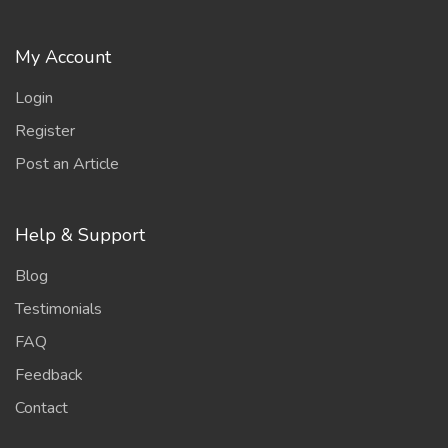
My Account
Login
Register
Post an Article
Help & Support
Blog
Testimonials
FAQ
Feedback
Contact