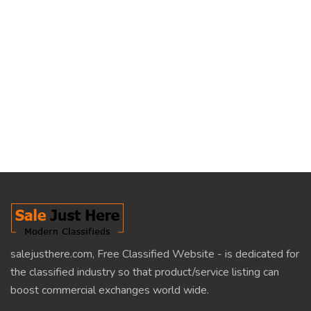
salejusthere.com, Free Classified Website - is dedicated for
the classified industry so that product/service listing can
boost commercial exchanges world wide.