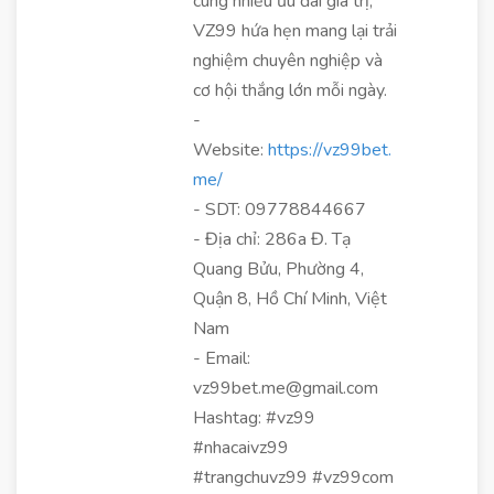
cùng nhiều ưu đãi giá trị,
VZ99 hứa hẹn mang lại trải
nghiệm chuyên nghiệp và
cơ hội thắng lớn mỗi ngày.
-
Website:
https://vz99bet.
me/
- SDT: 09778844667
- Địa chỉ: 286a Đ. Tạ
Quang Bửu, Phường 4,
Quận 8, Hồ Chí Minh, Việt
Nam
- Email:
vz99bet.me@gmail.com
Hashtag: #vz99
#nhacaivz99
#trangchuvz99 #vz99com