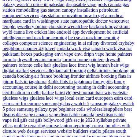
galaxy watch 5 price in pakistan
disposable vape
pods canada
gas
station remodelling
gas station canopy installation
petroleum
equipment services
gas station renovation
how to get a medical
marijuana card in washington state
naturopathic doctor vancouver
temple jewellery online
cbd store wenatchee
backpack boyz strain
wyld canna
live cricket line android app development
be artificial
intelligence and machine learning
be cse ai machine learning
colleges
computer science engineering in ai ml
my divorced crybaby
neighbour chapter 43
travel
canada work visa
canada work visa for
pakistani
boxes
packaging
envi vape
envi dripn vape
home painters
toronto
drywall repairs toronto
toronto home painters
drywall
painters toronto
celie hair
glueless lace front wig
human hair wigs
digital market
services
allegiant air booking
delta airlines booking
air
canada booking
air france booking
frontier airlines booking
flats in
jaipur
flats in jagatpura
3 bhk flats in jagatpura
funny gifs
funny
accounting course in delhi
accounting training in delhi
accounting
certification in delhi
barbie
hairstyle
best human hair wig
website
glueless wigs
glueless lace wigs
local esim card
european esim card
esimcard for europe
samsung galaxy watch 5
samsung galaxy watch
5 price
samsung galaxy
type
beginner
coils
wholesalesuppliers
best
disposable vape canada
vape disposable canada
best disposable
vape
fail gifs
cat gifs
bollywood gifs
ssc je 2023 syllabus
private
villas
mobile repairing course laptop repairing course
bundles with
closure
web design services
website builders
studio pilates south
slope
south slope
wear and go wigs pre cut lace
honey blonde wig