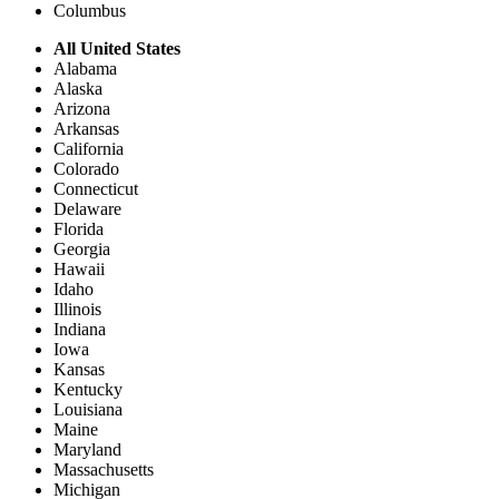
Columbus
All United States
Alabama
Alaska
Arizona
Arkansas
California
Colorado
Connecticut
Delaware
Florida
Georgia
Hawaii
Idaho
Illinois
Indiana
Iowa
Kansas
Kentucky
Louisiana
Maine
Maryland
Massachusetts
Michigan