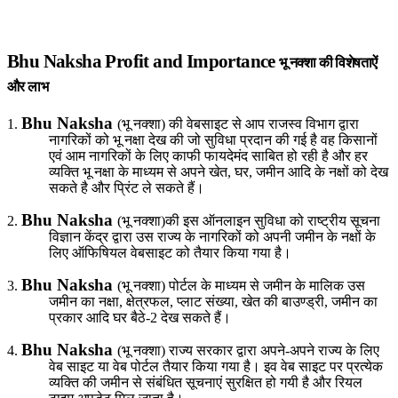
Bhu Naksha Profit and Importance
भू नक्शा की
विशेषताऐं
और
लाभ
Bhu Naksha
1.
(भू नक्शा)
की
वेबसाइट
से
आप
राजस्व
विभाग
द्वारा
नागरिकों
को
भू
नक्षा
देख
की
जो
सुविधा
प्रदान
की
गई
है
वह
किसानों
एवं
आम
नागरिकों
के
लिए
काफी
फायदेमंद
साबित
हो
रही
है
और
हर
व्यक्ति
भू
नक्षा
के
माध्यम
से
अपने
खेत
,
घर
,
जमीन
आदि
के
नक्षों
को
देख
सकते
है
और
प्रिंट
ले
सकते
हैं।
Bhu Naksha
2.
(भू नक्शा)की
इस
ऑनलाइन
सुविधा
को
राष्ट्रीय
सूचना
विज्ञान
केंद्र
द्वारा
उस
राज्य
के
नागरिकों
को
अपनी
जमीन
के
नक्षों
के
लिए
ऑफिषियल
वेबसाइट
को
तैयार
किया
गया
है।
Bhu Naksha
3.
(भू नक्शा) पोर्टल
के
माध्यम
से
जमीन
के
मालिक
उस
जमीन
का
नक्षा
,
क्षेत्रफल
,
प्लाट
संख्या
,
खेत
की
बाउण्ड्री
,
जमीन
का
प्रकार
आदि
घर
बैठे
-2
देख
सकते
हैं।
Bhu Naksha
4.
(भू नक्शा) राज्य
सरकार
द्वारा
अपने
-
अपने
राज्य
के
लिए
वेब
साइट
या
वेब
पोर्टल
तैयार
किया
गया
है।
इव
वेब
साइट
पर
प्रत्येक
व्यक्ति
की
जमीन
से
संबंधित
सूचनाएं
सुरक्षित
हो
गयी
है
और
रियल