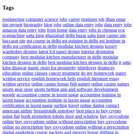
Tags
engineering
computer science jobs
career
engineer job
ilhan omar
tim mynett
biography
blog
jobs
online data entry jobs
data entry jobs
amazon data entry jobs
from home
data entry jobs in chennai
ecg
ecgmachine
satta king ghaziabad
delhi bazar satta king
casino site
baccarat site
gst course in delhi
gst training in delhi
gst institute in
delhi
gst certification in delhi
modular kitchen designs
luxury
wardrobes designs
latest lcd panel design
interior designing
company
best modular kitchen manufacturer in delhi
modular
kitchen designs in delhi
best modular kitchen designs in delhi
it
satta
king disawar
magic rings for prosperity
tshirtlover
dsiatnces
education
online classes
cancer treatment
do my homework
paper
writing service
english homework help
english literature essay
writing service
online casino bonus
fish games
online casino games
sports gear store
sports betting app and software development
google
accounting course in laxmi nagar
accounting training in
laxmi nagar
accounting institute in laxmi nagar
accounting
certification in laxmi nagar
surfing
travel
online dating
contact
amercian airline
freeastrotalk astrology
best place to buy crypto
using fiat
book promotion
toledo door and window
buy oxycodone
online
buy oxycodone online without prescription
buy oxycodone
online no prescription
buy oxycodone online without a prescription
digital marketing course
packers and movers
house shifting in