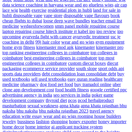
data science coaching in haryana
wear and go glueless wigs
air cap
lace wig
health
exercise
residential plots in hubli
land for sale in
hubli
disposable vape
vape store
disposable vape flavours
book
cheap flights to dubai
loose deep wave bundles
teacher email list
medicine
wedgesforwomen
smm panel
mobile repairing course
laptop repairing course hitech institute
rr kabel ipo
ipo review
ipo
upcoming
ayurveda fight with cancer
ayurvedic treatment
ssc je
coaching in delhi
99j hair color
wear and go wigs
gym equipment
home gym
fitness
kinemaster mod apk
kinemaster
kinemaster pro
top ranking engineering colleges in coimbatore
top colleges in
coimbatore
best engineering colleges in coimbatore
top most
engineering colleges in coimbatore
custom diecut boxes
diecut
packaging
ecommerce service provider
south slope
sport odds api
sports data providers
debt consolidation
loan consolidate debt
buy
used textbooks
sell used textbooks
easy quran reading
healthcare
medicine
pharmacy
dog food
pet food
buy tramadol online
uber
clone app development cost
food health fitness
google certified ppc
advertising agency in india
seo services in india
poker game
development company
thyroid diet
pcos
pcod herbalproduct
masturbation
sexual weakness
apna khata
apna khata rajasthan bhu
naksha
bhu naksha
bhu naksha rajasthan 2023
travel agency
education write essay
wear and go wigs
rooming house builders
jewelry
bussiness
fashion
shopping
honey exporter
honey importer
home decor
home interior
ai applicant tracking system