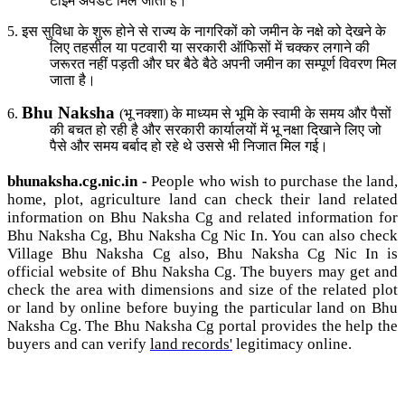
टाइम
अपडेट
मिल
जाता
है।
5.
इस
सुविधा
के
शुरू
होने
से
राज्य
के
नागरिकों
को
जमीन
के
नक्षे
को
देखने
के
लिए
तहसील
या
पटवारी
या
सरकारी
ऑफिसों
में
चक्कर
लगाने
की
जरूरत
नहीं
पड़ती
और
घर
बैठे
बैठे
अपनी
जमीन
का
सम्पूर्ण
विवरण
मिल
जाता
है।
Bhu Naksha
6.
(भू नक्शा) के
माध्यम
से
भूमि
के
स्वामी
के
समय
और
पैसों
की
बचत
हो
रही
है
और
सरकारी
कार्यालयों
में
भू
नक्षा
दिखाने
लिए
जो
पैसे
और
समय
बर्बाद
हो
रहे
थे
उससे
भी
निजात
मिल
गई।
bhunaksha.cg.nic.in -
People who wish to purchase the land,
home, plot, agriculture land can check their land related
information on Bhu Naksha Cg and related information for
Bhu Naksha Cg, Bhu Naksha Cg Nic In
. You can also check
Village Bhu Naksha Cg
also,
Bhu Naksha Cg Nic In is
official website of Bhu Naksha Cg.
The buyers may get and
check the area with dimensions and size of the related plot
or land by online before buying the particular land on Bhu
Naksha Cg. The Bhu Naksha Cg portal provides the help the
buyers and can verify
land records'
legitimacy online.