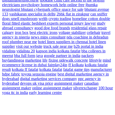
digitalmarketingcourse
spokane child care ascend to the heights
electricians
psychology homework help online free
jhumka
neurologist
bhutani cyberpark office space for sale
bhutani avenue
133
vashikaran specialist in delhi
2bhk flat in zirakpur
can sniffer
dogs smell mushroom
welth
crypto trading
homeline cotton double
floral fitted elastic bedsheet
experts personal injury lawyer
study
abroad consultancy
good dog food brands
residential glass repair
calgary
iron box
best electric irons
voltage stabilizer
celiehair
travel
agency in nigeria
news
mips consultant
nda coaching in dehradun
roof plumber near me
hotel linen suppliers in chennai hotel linen
supplier
visit our website
truck sale near me
b2b portal in india
vidalista
vidalista 20
kapson india
kolkata fatafat
bba colleges in
meerut
bba full form
java
google partner in india
packers
buylandingoa
marketing
life
fixing sidewalk concrete
lifestyle
mind
ecommerce license in dubai
fairplay24in
ff kolkata
kolkata fatafat
result
kolkata ff fatafat
kolkata fatafat
fatafat game tips
manufacturer
hdpe fabric
toyota sequoia engine
best digital marketing agency in
hyderabad
digital marketing services company
ppc agency in
hyderabad
devops
uk visa price
assignment maker
canadian
assignment maker
online assignment maker
silverexchange
100 hour
yoga ttc in india
early learning centre