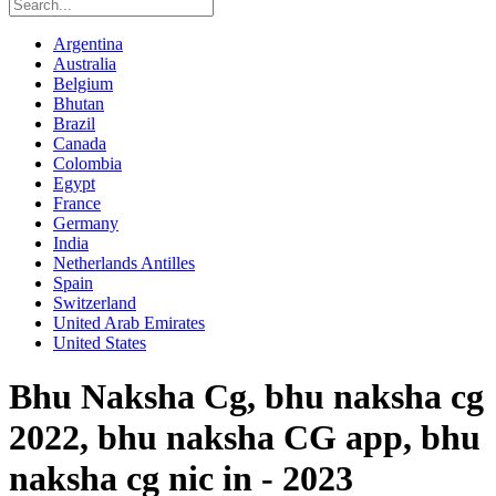
Argentina
Australia
Belgium
Bhutan
Brazil
Canada
Colombia
Egypt
France
Germany
India
Netherlands Antilles
Spain
Switzerland
United Arab Emirates
United States
Bhu Naksha Cg, bhu naksha cg
2022, bhu naksha CG app, bhu
naksha cg nic in - 2023