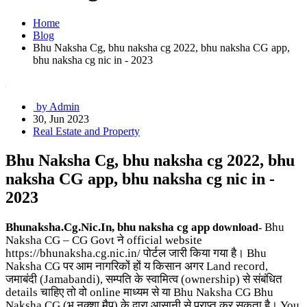
Home
Blog
Bhu Naksha Cg, bhu naksha cg 2022, bhu naksha CG app,
bhu naksha cg nic in - 2023
by Admin
30, Jun 2023
Real Estate and Property
Bhu Naksha Cg, bhu naksha cg 2022, bhu
naksha CG app, bhu naksha cg nic in -
2023
Bhunaksha.Cg.Nic.In, bhu naksha cg app
Bhu
download-
Naksha CG
– CG Govt
ने
official website
https://bhunaksha.cg.nic.in/
पोर्टल
जारी
किया
गया
है।
Bhu
Naksha CG
पर
आम
नागरिकों
हों
य
किसान
अगर
Land record,
जमाबंदी
(Jamabandi),
सम्पति
के
स्वामित्व
(ownership)
से
संबंधित
details
चाहिए
तो
वो
online
माध्यम
से
या
Bhu Naksha CG
Bhu
Naksha CG
(
भु
नक्शा
मैप
)
के
द्वारा
आसानी
से
प्राप्त
कर
सकता
है।
You