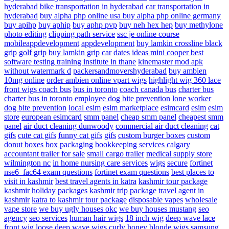
hyderabad
bike transportation in hyderabad
car transportation in
hyderabad
buy alpha php online usa
buy alpha php online germany
buy apihp
buy aphip
buy aphp pvp
buy neh hex hep
buy methylone
photo editing
clipping path service
ssc je online course
mobileappdevelopment
appdevelopment
buy lamkin crossline black
grip
golf grip
buy lamkin grip
car
dates
ideas
mini cooper
best
software testing training institute in thane
kinemaster mod apk
without watermark d
packersandmovershyderabad
buy ambien
10mg online
order ambien online
vpart wigs
highlight wig
360 lace
front wigs
coach bus
bus in toronto
coach canada bus
charter bus
charter bus in toronto
employee dog bite prevention
lone worker
dog bite prevention
local esim
esim marketplace
esimcard
esim
esim
store
european esimcard
smm panel
cheap smm panel
cheapest smm
panel
air duct cleaning dunwoody
commercial air duct cleaning
cat
gifs
cute cat gifs
funny cat gifs
gifs
custom burger boxes
custom
donut boxes
box packaging
bookkeeping services calgary
accountant
trailer for sale
small cargo trailer
medical supply store
wilmington nc
in home nursing care services
wigs
secure
fortinet
nse6_fac64 exam questions
fortinet exam questions
best places to
visit in kashmir
best travel agents in katra
kashmir tour package
kashmir holiday packages
kashmir trip package
travel agent in
kashmir
katra to kashmir tour package
disposable vapes
wholesale
vape store
we buy ugly houses okc
we buy houses mustang
seo
agency
seo services
human hair wigs
18 inch wig
deep wave lace
front wig
loose deep wave wigs
curly honey blonde wigs
samsung