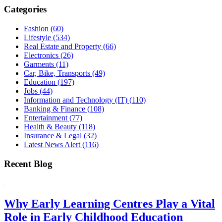
Categories
Fashion
(60)
Lifestyle
(534)
Real Estate and Property
(66)
Electronics
(26)
Garments
(11)
Car, Bike, Transports
(49)
Education
(197)
Jobs
(44)
Information and Technology (IT)
(110)
Banking & Finance
(108)
Entertainment
(77)
Health & Beauty
(118)
Insurance & Legal
(32)
Latest News Alert
(116)
Recent Blog
Why Early Learning Centres Play a Vital
Role in Early Childhood Education