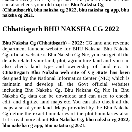
can also check your old map for
Bhu Naksha Cg
, bhu naksha cg 2022
, bhu naksha cg app
(
Chhattisgarh
)
, bhu
naksha cg 2021.
C
hhattisgarh BHU NAKSHA CG 2022
Bhu Naksha Cg
– 2022:
CG land and revenue
(
Chhattisgarh
)
department launche website for BHU Naksha. Bhu Naksha
Cg official website is Bhu Naksha Cg Nic, you can get all the
details related your land, plot, agriculture land and you can
also check land type and ownership of land etc. In
Bhu Naksha web site of Cg State has been
Chhattisgarh
designed by the National Informatics Center (NIC) which is
maintain and develop all the Govt official websites
including
Bhu Naksha Cg, Bhu Naksha Cg Nic In
. Bhu
Naksha Cg data can be download and can used to check,
edit, and digitize land maps etc. You can also check all the
maps also of your land. Maps provided by the Bhu Naksha
Cg define the exact boundaries of the plot boundaries also.
Let’s read more about
Bhu Naksha Cg, bhu naksha cg 2022
,
bhu naksha cg app
, bhu naksha cg 2021.